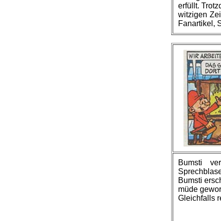
erfüllt. Tr
witzigen Ze
Fanartikel, 
Bumsti ve
Sprechblase
Bumsti ersch
müde geword
Gleichfalls 