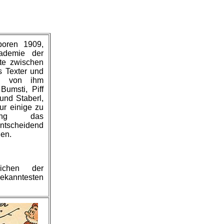
boren 1909,
kademie der
te zwischen
s Texter und
ie von ihm
Bumsti, Piff
und Staberl,
ur einige zu
lang das
tscheidend
gen.
ichen der
kanntesten