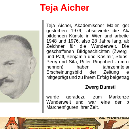
Teja Aicher
Teja Aicher, Akademischer Maler, ge
gestorben 1979, absolvierte die A
bildenden Künste in Wien und arbeite
1948 und 1976, also 28 Jahre lang, al
Zeichner für die Wunderwelt. D
geschaffenen Bildgeschichten (Zwerg 
und Paff, Benjamin und Kasimir, Stubs 
Perry und Sila, Ritter Ringobert - um n
nennen) haben jahrzehnte
Erscheinungsbild der Zeitung en
mitgeprägt und zu ihrem Erfolg beigetra
Zwerg Bumsti
wurde geradezu zum Markenze
Wunderwelt und war eine der be
Märchenfiguren ihrer Zeit.