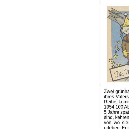
Zwei grünhä
ihres Vater
Reihe komis
1954 100 Ab
5 Jahre späte
sind, kehren
von wo sie
erleben. End