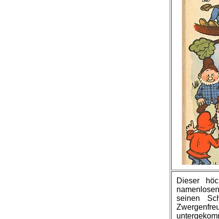
Dieser höc
namenlosen 
seinen Sc
Zwergenfreu
untergekom