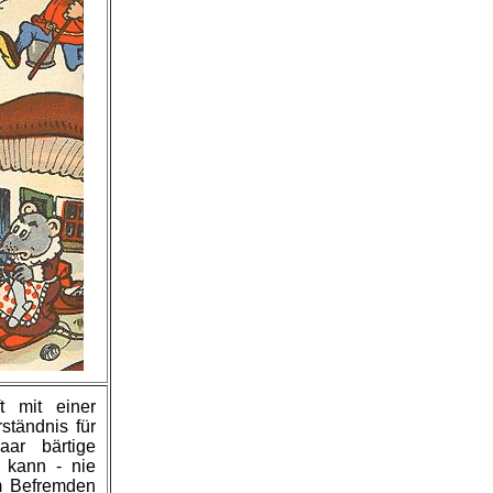
t mit einer
ständnis für
ar bärtige
n kann - nie
m Befremden