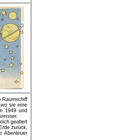
m Raumschiff
 wo sie eine
hen 1949 und
reisser.
klich gealtert
 Erde zurück,
e Abenteuer