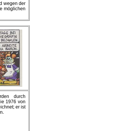
nd wegen der
le möglichen
rden durch
die 1976 von
chnet; er ist
n.