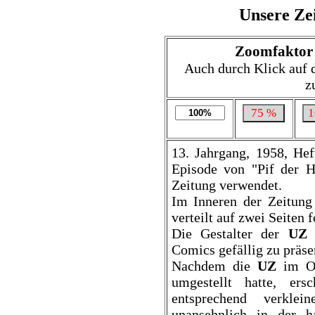
Unsere Ze
Zoomfaktor 
Auch durch Klick auf 
z
13. Jahrgang, 1958, He
Episode von "Pif der H
Zeitung verwendet.
Im Inneren der Zeitung
verteilt auf zwei Seiten f
Die Gestalter der
UZ
h
Comics gefällig zu präse
Nachdem die
UZ
im Ok
umgestellt hatte, er
entsprechend verkle
unansehnlich in der h