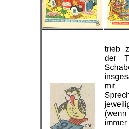
trieb
der T
Schab
insges
mi
Spre
jewei
(wenn
imme