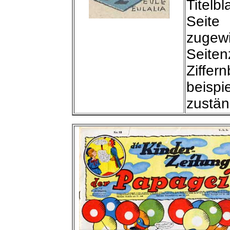
Titelb
Seite
zugewi
Seite
Ziffer
beisp
zuständ